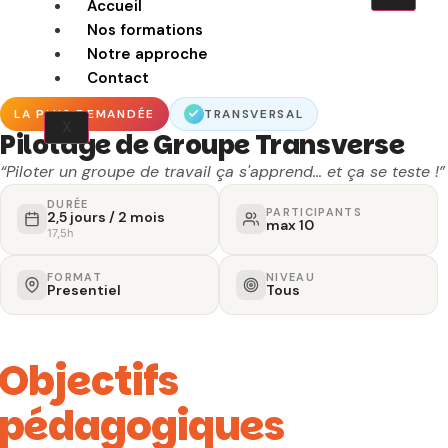
Accueil
Nos formations
Notre approche
Contact
LA PLUS DEMANDÉE
TRANSVERSAL
X
Pilotage de Groupe Transverse
“Piloter un groupe de travail ça s'apprend… et ça se teste !”
DURÉE
PARTICIPANTS
2,5 jours / 2 mois
max 10
17,5h
FORMAT
NIVEAU
Presentiel
Tous
Objectifs
pédagogiques