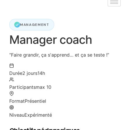
MANAGEMENT
Manager coach
“Faire grandir, ça s'apprend… et ça se teste !”
Durée
2 jours
14h
Participants
max 10
Format
Présentiel
Niveau
Expérimenté