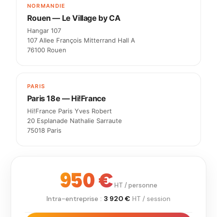
NORMANDIE
Rouen — Le Village by CA
Hangar 107
107 Allee François Mitterrand Hall A
76100 Rouen
PARIS
Paris 18e — Hi!France
Hi!France Paris Yves Robert
20 Esplanade Nathalie Sarraute
75018 Paris
950 €
HT / personne
Intra-entreprise :
3 920 €
HT / session