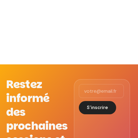
Restez
informé
S'inscrire
des
prochaines